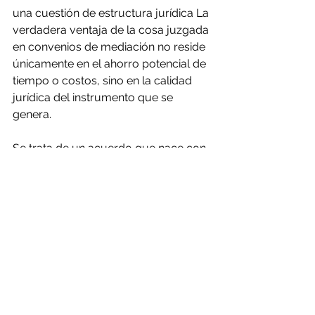
una cuestión de estructura jurídica La 
verdadera ventaja de la cosa juzgada 
en convenios de mediación no reside 
únicamente en el ahorro potencial de 
tiempo o costos, sino en la calidad 
jurídica del instrumento que se 
genera. 
Se trata de un acuerdo que nace con 
vocación de cumplimiento y con un 
respaldo legal diseñado para facilitar 
su ejecución. En el contexto 
inmobiliario, donde la oportunidad de 
recuperar un inmueble es un factor 
crítico, esta diferencia estructural 
puede traducirse en mayor certeza 
para el propietario, sin que ello 
signifique pérdida de derechos para 